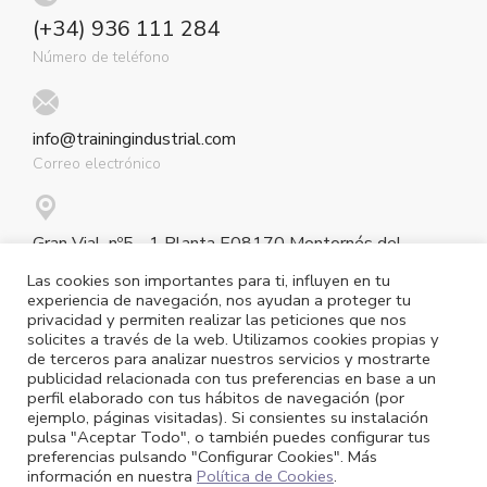
(+34) 936 111 284
Número de teléfono
info@trainingindustrial.com
Correo electrónico
Gran Vial, nº5 - 1 Planta E08170 Montornés del
Vallés (Barcelona)
Las cookies son importantes para ti, influyen en tu
Nuestra ubicación
experiencia de navegación, nos ayudan a proteger tu
privacidad y permiten realizar las peticiones que nos
solicites a través de la web. Utilizamos cookies propias y
de terceros para analizar nuestros servicios y mostrarte
publicidad relacionada con tus preferencias en base a un
perfil elaborado con tus hábitos de navegación (por
ejemplo, páginas visitadas). Si consientes su instalación
pulsa "Aceptar Todo", o también puedes configurar tus
preferencias pulsando "Configurar Cookies". Más
información en nuestra
Política de Cookies
.