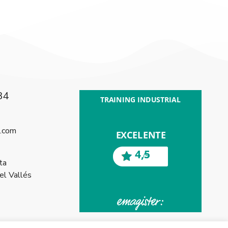
84
l.com
ta
l Vallés