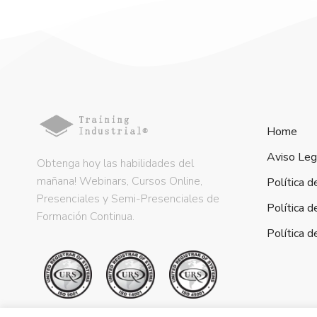
Home
Aviso Leg
Obtenga hoy las habilidades del
mañana! Webinars, Cursos Online,
Política d
Presenciales y Semi-Presenciales de
Política d
Formación Continua.
Política 