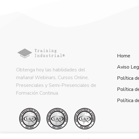
Home
Aviso Leg
Obtenga hoy las habilidades del
mañana! Webinars, Cursos Online,
Política d
Presenciales y Semi-Presenciales de
Política d
Formación Continua.
Política 