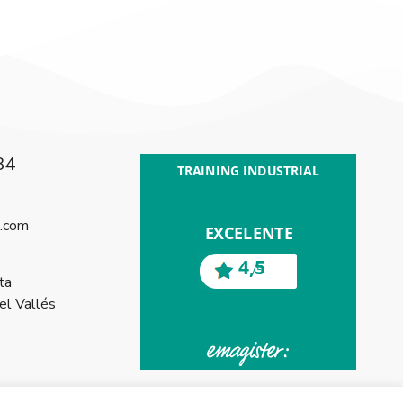
84
l.com
ta
l Vallés